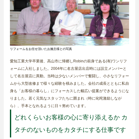
リフォームをお任せ頂いたお施主様との写真
愛知工業大学卒業後、高山市に帰郷しRobinの前身である(有)ワンリフ
ォームに入社しました。2004年に名古屋店出店時には設立メンバーと
して名古屋店に異動。当時は少ないメンバーで奮闘し、小さなリフォー
ムから大型改修まで様々な経験を積みました。会社の成長とともに私自
身も「お客様の暮らし」にフォーカスした幅広い提案ができるようにな
りました。若く元気なスタッフたちに囲まれ（時に叱咤激励しなが
ら）、手本となれるように日々努めています。
どれくらいお客様の心に寄り添えるか カ
タチのないものをカタチにする仕事です