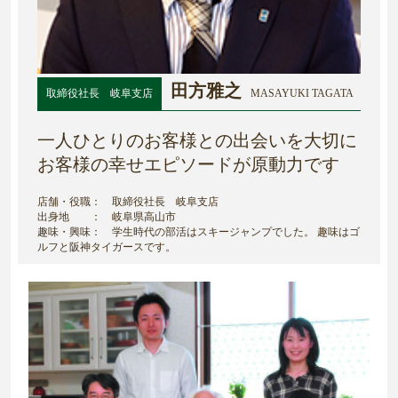
田方雅之
取締役社長 岐阜支店
MASAYUKI TAGATA
一人ひとりのお客様との出会いを大切に
お客様の幸せエピソードが原動力です
店舗・役職： 取締役社長 岐阜支店
出身地 ： 岐阜県高山市
趣味・興味：
学生時代の部活はスキージャンプでした。 趣味はゴ
ルフと阪神タイガースです。